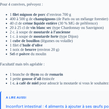
Pour 4 convives, prévoyez :
1
filet mignon de porc
d’environ 700 g
400 à 500 g de
champignons
(de Paris ou un mélange forestier)
40 cl de
crème liquide entière
(30 % MG de préférence)
20 à 25 cl de
vin blanc sec
(type Chardonnay ou Sauvignon)
2 c. à soupe de
moutarde à l’ancienne
1 c. à soupe de
moutarde forte
(type Dijon)
1
cube de bouillon
(légumes ou volaille)
1 filet d’
huile d’olive
1 noix de
beurre
(environ 20 g)
Sel
et
poivre
du moulin
Facultatif mais très agréable :
1 branche de
thym
ou de
romarin
1 petite
gousse d’ail
émincée
1
c. à café de miel
pour adoucir la moutarde si vous le souhaitez
A LIRE AUSSI
Inconfort intestinal : 4 aliments à ajouter à ses œufs po