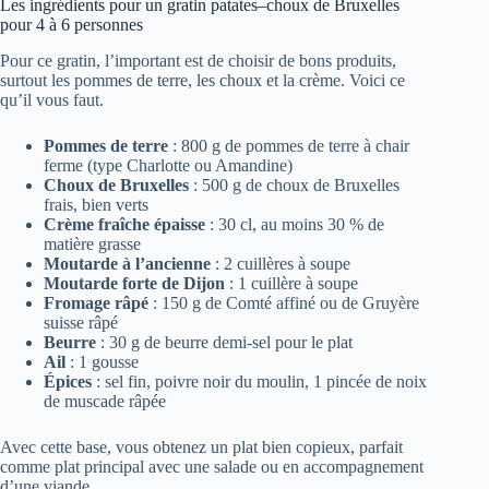
Les ingrédients pour un gratin patates–choux de Bruxelles
pour 4 à 6 personnes
Pour ce gratin, l’important est de choisir de bons produits,
surtout les pommes de terre, les choux et la crème. Voici ce
qu’il vous faut.
Pommes de terre
: 800 g de pommes de terre à chair
ferme (type Charlotte ou Amandine)
Choux de Bruxelles
: 500 g de choux de Bruxelles
frais, bien verts
Crème fraîche épaisse
: 30 cl, au moins 30 % de
matière grasse
Moutarde à l’ancienne
: 2 cuillères à soupe
Moutarde forte de Dijon
: 1 cuillère à soupe
Fromage râpé
: 150 g de Comté affiné ou de Gruyère
suisse râpé
Beurre
: 30 g de beurre demi-sel pour le plat
Ail
: 1 gousse
Épices
: sel fin, poivre noir du moulin, 1 pincée de noix
de muscade râpée
Avec cette base, vous obtenez un plat bien copieux, parfait
comme plat principal avec une salade ou en accompagnement
d’une viande.