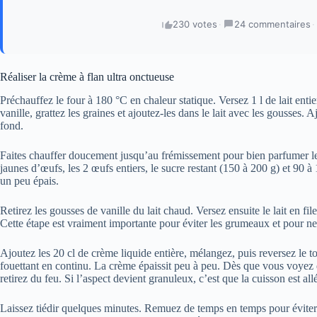
230 votes
·
24 commentaires
·
Réaliser la crème à flan ultra onctueuse
Préchauffez le four à 180 °C en chaleur statique. Versez 1 l de lait ent
vanille, grattez les graines et ajoutez-les dans le lait avec les gousses. 
fond.
Faites chauffer doucement jusqu’au frémissement pour bien parfumer le 
jaunes d’œufs, les 2 œufs entiers, le sucre restant (150 à 200 g) et 90 à
un peu épais.
Retirez les gousses de vanille du lait chaud. Versez ensuite le lait en fil
Cette étape est vraiment importante pour éviter les grumeaux et pour ne 
Ajoutez les 20 cl de crème liquide entière, mélangez, puis reversez le t
fouettant en continu. La crème épaissit peu à peu. Dès que vous voyez de 
retirez du feu. Si l’aspect devient granuleux, c’est que la cuisson est allé
Laissez tiédir quelques minutes. Remuez de temps en temps pour éviter