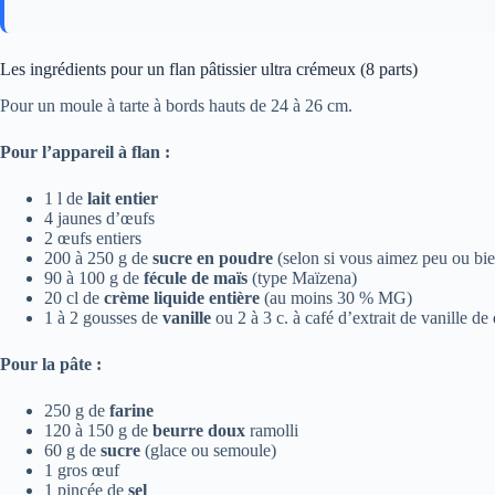
Les ingrédients pour un flan pâtissier ultra crémeux (8 parts)
Pour un moule à tarte à bords hauts de 24 à 26 cm.
Pour l’appareil à flan :
1 l de
lait entier
4 jaunes d’œufs
2 œufs entiers
200 à 250 g de
sucre en poudre
(selon si vous aimez peu ou bie
90 à 100 g de
fécule de maïs
(type Maïzena)
20 cl de
crème liquide entière
(au moins 30 % MG)
1 à 2 gousses de
vanille
ou 2 à 3 c. à café d’extrait de vanille de 
Pour la pâte :
250 g de
farine
120 à 150 g de
beurre doux
ramolli
60 g de
sucre
(glace ou semoule)
1 gros œuf
1 pincée de
sel