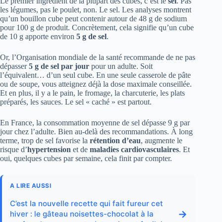
Le premier ingrédient de la plupart des cubes, c’est le
sel
. Pas
les légumes, pas le poulet, non. Le sel. Les analyses montrent
qu’un bouillon cube peut contenir autour de 48 g de sodium
pour 100 g de produit. Concrètement, cela signifie qu’un cube
de 10 g apporte environ
5 g de sel
.
Or, l’Organisation mondiale de la santé recommande de ne pas
dépasser
5 g de sel par jour
pour un adulte. Soit
l’équivalent… d’un seul cube. En une seule casserole de pâte
ou de soupe, vous atteignez déjà la dose maximale conseillée.
Et en plus, il y a le pain, le fromage, la charcuterie, les plats
préparés, les sauces. Le sel « caché » est partout.
En France, la consommation moyenne de sel dépasse 9 g par
jour chez l’adulte. Bien au-delà des recommandations. À long
terme, trop de sel favorise la
rétention d’eau
, augmente le
risque d’
hypertension
et de
maladies cardiovasculaires
. Et
oui, quelques cubes par semaine, cela finit par compter.
A LIRE AUSSI
C’est la nouvelle recette qui fait fureur cet
→
hiver : le gâteau noisettes-chocolat à la