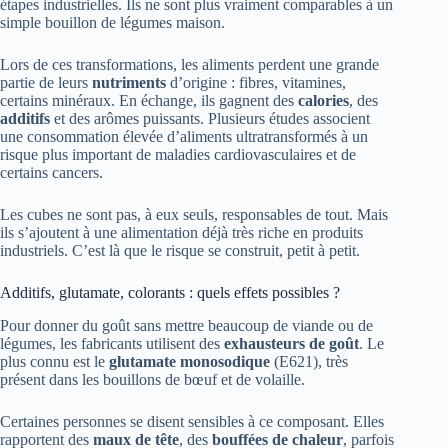
étapes industrielles. Ils ne sont plus vraiment comparables à un
simple bouillon de légumes maison.
Lors de ces transformations, les aliments perdent une grande
partie de leurs
nutriments
d’origine : fibres, vitamines,
certains minéraux. En échange, ils gagnent des
calories
, des
additifs
et des arômes puissants. Plusieurs études associent
une consommation élevée d’aliments ultratransformés à un
risque plus important de maladies cardiovasculaires et de
certains cancers.
Les cubes ne sont pas, à eux seuls, responsables de tout. Mais
ils s’ajoutent à une alimentation déjà très riche en produits
industriels. C’est là que le risque se construit, petit à petit.
Additifs, glutamate, colorants : quels effets possibles ?
Pour donner du goût sans mettre beaucoup de viande ou de
légumes, les fabricants utilisent des
exhausteurs de goût
. Le
plus connu est le
glutamate monosodique
(E621), très
présent dans les bouillons de bœuf et de volaille.
Certaines personnes se disent sensibles à ce composant. Elles
rapportent des
maux de tête
, des
bouffées de chaleur
, parfois