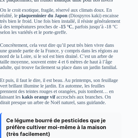
On le croit exotique, fragile, réservé aux climats doux. En
réalité, le
plaqueminier du Japon
(Diospyros kaki) encaisse
très bien le froid. Une fois bien installé, il résiste généralement
à des températures proches de
-15 °C
, parfois jusqu’à -18 °C
selon les variétés et le porte-greffe.
Concrètement, cela veut dire qu’il peut très bien vivre dans
une grande partie de la France, y compris dans les régions au
nord de la Loire, si le sol est bien drainé. C’est un arbre de
taille moyenne, souvent entre 4 et 6 mètres de haut à l’âge
adulte, qui trouve facilement sa place dans un jardin familial.
Et puis, il faut le dire, il est beau. Au printemps, son feuillage
vert brillant illumine le jardin. En automne, les feuilles
prennent des teintes rouges et orangées, puis tombent… en
laissant les
kakis orange vif
accrochés aux branches. On
dirait presque un arbre de Noël naturel, sans guirlande.
Ce légume bourré de pesticides que je
préfère cultiver moi-même à la maison
(très facilement)