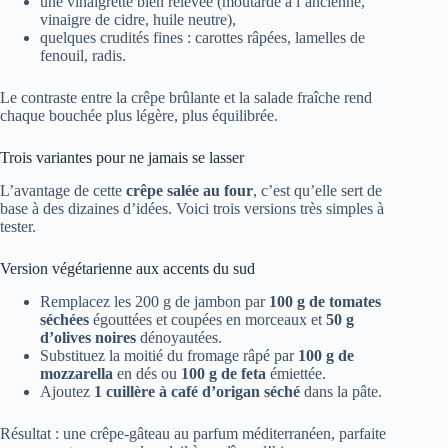
une vinaigrette bien relevée (moutarde à l’ancienne,
vinaigre de cidre, huile neutre),
quelques crudités fines : carottes râpées, lamelles de
fenouil, radis.
Le contraste entre la crêpe brûlante et la salade fraîche rend
chaque bouchée plus légère, plus équilibrée.
Trois variantes pour ne jamais se lasser
L’avantage de cette
crêpe salée au four
, c’est qu’elle sert de
base à des dizaines d’idées. Voici trois versions très simples à
tester.
Version végétarienne aux accents du sud
Remplacez les 200 g de jambon par
100 g de tomates
séchées
égouttées et coupées en morceaux et
50 g
d’olives noires
dénoyautées.
Substituez la moitié du fromage râpé par
100 g de
mozzarella
en dés ou
100 g de feta
émiettée.
Ajoutez
1 cuillère à café d’origan séché
dans la pâte.
Résultat : une crêpe-gâteau au parfum méditerranéen, parfaite