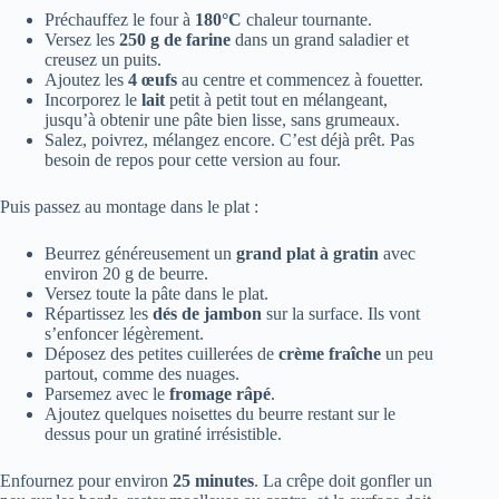
Préchauffez le four à
180°C
chaleur tournante.
Versez les
250 g de farine
dans un grand saladier et
creusez un puits.
Ajoutez les
4 œufs
au centre et commencez à fouetter.
Incorporez le
lait
petit à petit tout en mélangeant,
jusqu’à obtenir une pâte bien lisse, sans grumeaux.
Salez, poivrez, mélangez encore. C’est déjà prêt. Pas
besoin de repos pour cette version au four.
Puis passez au montage dans le plat :
Beurrez généreusement un
grand plat à gratin
avec
environ 20 g de beurre.
Versez toute la pâte dans le plat.
Répartissez les
dés de jambon
sur la surface. Ils vont
s’enfoncer légèrement.
Déposez des petites cuillerées de
crème fraîche
un peu
partout, comme des nuages.
Parsemez avec le
fromage râpé
.
Ajoutez quelques noisettes du beurre restant sur le
dessus pour un gratiné irrésistible.
Enfournez pour environ
25 minutes
. La crêpe doit gonfler un