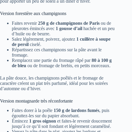
pour apporter un peu de soleil à un dîner d’hiver.
Version forestière aux champignons
Faites revenir
250 g de champignons de Paris
ou de
pleurotes émincés avec
1 gousse d’ail
hachée et un peu
d’huile ou de beurre.
Salez légèrement, poivrez, ajoutez
1 cuillère à soupe
de persil
ciselé.
Répartissez ces champignons sur la pâte avant le
fromage.
Remplacez une partie du fromage râpé par
80 à 100 g
de bleu
ou de fromage de brebis, en petits morceaux.
La pâte douce, les champignons poêlés et le fromage de
caractère créent un plat très parfumé, idéal pour les soirées
d’automne ou d’hiver.
Version montagnarde très réconfortante
Faites dorer à la poêle
150 g de lardons fumés
, puis
égouttez-les sur du papier absorbant.
Émincez
1 gros oignon
et faites-le revenir doucement
jusqu’à ce qu’il soit fondant et légèrement caramélisé.
Versez la pâte dans le plat, ajoutez les lardons et