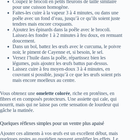
Coupez le brocoli en petits fleurons de taille similaire
pour une cuisson homogène.
Faites-les cuire à la vapeur 3 à 4 minutes, ou dans une
poêle avec un fond d’eau, jusqu’à ce qu’ils soient juste
tendres mais encore croquants.
Ajoutez les épinards dans la poêle avec le brocoli.
Laissez-les fondre 1 à 2 minutes à feu doux, en remuant
doucement.
Dans un bol, battez les œufs avec le curcuma, le poivre
noir, le piment de Cayenne et, si besoin, le sel.
Versez l’huile dans la poêle, répartissez bien les
légumes, puis ajoutez les œufs battus par-dessus.
Laissez cuire à feu moyen-doux 3 à 4 minutes, en
couvrant si possible, jusqu’à ce que les œufs soient pris
mais encore moelleux au centre.
Vous obtenez une
omelette colorée
, riche en protéines, en
fibres et en composés protecteurs. Une assiette qui cale, qui
nourrit, mais qui ne laisse pas cette sensation de lourdeur qui
gâche la matinée.
Quelques réflexes simples pour un ventre plus apaisé
Ajouter ces aliments à vos œufs est un excellent début, mais
quelques gestes au quotidien peuvent amplifier les effets. Le