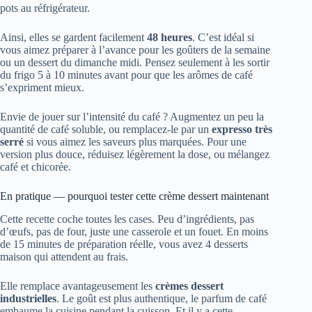
pots au réfrigérateur.
Ainsi, elles se gardent facilement
48 heures
. C’est idéal si
vous aimez préparer à l’avance pour les goûters de la semaine
ou un dessert du dimanche midi. Pensez seulement à les sortir
du frigo 5 à 10 minutes avant pour que les arômes de café
s’expriment mieux.
Envie de jouer sur l’intensité du café ? Augmentez un peu la
quantité de café soluble, ou remplacez-le par un
expresso très
serré
si vous aimez les saveurs plus marquées. Pour une
version plus douce, réduisez légèrement la dose, ou mélangez
café et chicorée.
En pratique — pourquoi tester cette crème dessert maintenant
Cette recette coche toutes les cases. Peu d’ingrédients, pas
d’œufs, pas de four, juste une casserole et un fouet. En moins
de 15 minutes de préparation réelle, vous avez 4 desserts
maison qui attendent au frais.
Elle remplace avantageusement les
crèmes dessert
industrielles
. Le goût est plus authentique, le parfum de café
embaume la cuisine pendant la cuisson. Et il y a cette