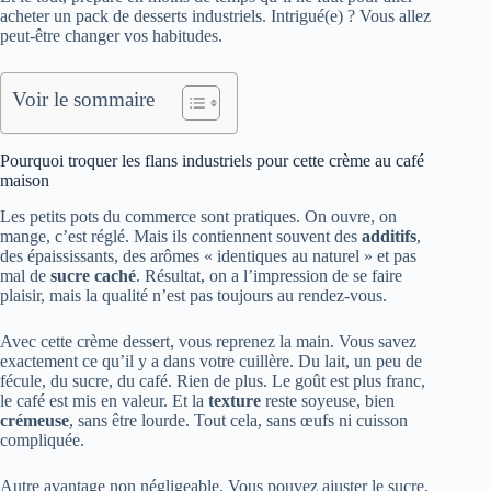
acheter un pack de desserts industriels. Intrigué(e) ? Vous allez
peut‑être changer vos habitudes.
Voir le sommaire
Pourquoi troquer les flans industriels pour cette crème au café
maison
Les petits pots du commerce sont pratiques. On ouvre, on
mange, c’est réglé. Mais ils contiennent souvent des
additifs
,
des épaississants, des arômes « identiques au naturel » et pas
mal de
sucre caché
. Résultat, on a l’impression de se faire
plaisir, mais la qualité n’est pas toujours au rendez-vous.
Avec cette crème dessert, vous reprenez la main. Vous savez
exactement ce qu’il y a dans votre cuillère. Du lait, un peu de
fécule, du sucre, du café. Rien de plus. Le goût est plus franc,
le café est mis en valeur. Et la
texture
reste soyeuse, bien
crémeuse
, sans être lourde. Tout cela, sans œufs ni cuisson
compliquée.
Autre avantage non négligeable. Vous pouvez ajuster le sucre,