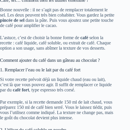
Café, sel… comment bien les utiliser ensemble ?
Bonne nouvelle : il ne s’agit pas de remplacer totalement le
sel. Les deux peuvent très bien cohabiter. Vous gardez la petite
pincée de sel
dans la pâte. Puis vous ajoutez une petite touche
de café pour amplifier le cacao.
L’astuce, c’est de choisir la bonne forme de
café
selon la
recette : café liquide, café soluble, ou extrait de café. Chaque
option a son usage, sans abîmer la texture de vos desserts.
Comment ajouter du café dans un gâteau au chocolat ?
1. Remplacer l’eau ou le lait par du café fort
Si votre recette prévoit déjà un liquide chaud (eau ou lait),
c’est là que vous pouvez agir. Il suffit de remplacer ce liquide
par du
café fort
, type espresso très corsé.
Par exemple, si la recette demande 150 ml de lait chaud, vous
préparez 150 ml de café bien serré. Vous le laissez tiédir, puis
vous l’utilisez comme indiqué. La texture ne change pas, mais
le goût du chocolat devient plus intense.
2. Utiliser du café soluble en poudre