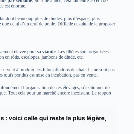
œufs par semaine
. Sur une année, cela fait entre 50 et 100
ce est énorme.
 faudrait beaucoup plus de dindes, plus d’espace, plus
é que celui d’un œuf de poule. Difficile ensuite de le proposer
ivement élevée pour sa
viande
. Les filières sont organisées
n en rôtis, escalopes, jambons de dinde, etc.
ls servent à produire les futurs dindons de chair. Ils ne sont pas
des œufs pondus est mise en incubation, pas en vente.
profondément l’organisation de ces élevages, sélectionner des
ique. Tout cela pour un marché encore inexistant. Le rapport
 : voici celle qui reste la plus légère,