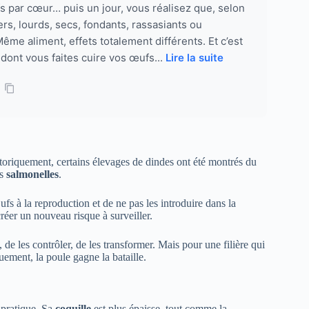
 par cœur… puis un jour, vous réalisez que, selon
ers, lourds, secs, fondants, rassasiants ou
Même aliment, effets totalement différents. Et c’est
 dont vous faites cuire vos œufs...
Lire la suite
storiquement, certains élevages de dindes ont été montrés du
es
salmonelles
.
fs à la reproduction et de ne pas les introduire dans la
créer un nouveau risque à surveiller.
, de les contrôler, de les transformer. Mais pour une filière qui
uement, la poule gagne la bataille.
 pratique. Sa
coquille
est plus épaisse, tout comme la