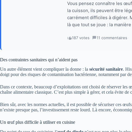
Vous pensez connaître les œufs
la cuisson, ils peuvent être lég
carrément difficiles à digérer. 
là que tout se joue : la manière
187 votes
·
11 commentaires
·
Des contraintes sanitaires qui n’aident pas
Un autre élément vient compliquer la donne : la
sécurité sanitaire
. Hi
doigt pour des risques de contamination bactérienne, notamment par d
Dans ce contexte, beaucoup d’exploitations ont choisi de réserver les œu
chaîne alimentaire classique. C’est plus simple à gérer, et cela évite de 
Bien sûr, avec les normes actuelles, il est possible de sécuriser ces œufs
n’existe presque pas, l’investissement reste lourd. Là encore, économiq
Un œuf plus difficile à utiliser en cuisine
Du point de vue du cuisinier, l’
œuf de dinde
n’est pas non plus le plus