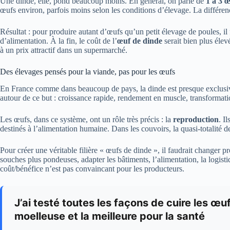
Une dinde, elle, pond beaucoup moins. En général, on parle de
1 à 3 
œufs environ, parfois moins selon les conditions d’élevage. La différen
Résultat : pour produire autant d’œufs qu’un petit élevage de poules, il
d’alimentation. À la fin, le coût de l’
œuf de dinde
serait bien plus élev
à un prix attractif dans un supermarché.
Des élevages pensés pour la viande, pas pour les œufs
En France comme dans beaucoup de pays, la dinde est presque exclus
autour de ce but : croissance rapide, rendement en muscle, transformatio
Les œufs, dans ce système, ont un rôle très précis : la
reproduction
. I
destinés à l’alimentation humaine. Dans les couvoirs, la quasi-totalité 
Pour créer une véritable filière « œufs de dinde », il faudrait changer 
souches plus pondeuses, adapter les bâtiments, l’alimentation, la logist
coût/bénéfice n’est pas convaincant pour les producteurs.
J’ai testé toutes les façons de cuire les œufs
moelleuse et la meilleure pour la santé