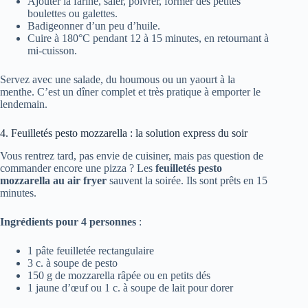
Ajouter la farine, saler, poivrer, former des petites
boulettes ou galettes.
Badigeonner d’un peu d’huile.
Cuire à 180°C pendant 12 à 15 minutes, en retournant à
mi-cuisson.
Servez avec une salade, du houmous ou un yaourt à la
menthe. C’est un dîner complet et très pratique à emporter le
lendemain.
4. Feuilletés pesto mozzarella : la solution express du soir
Vous rentrez tard, pas envie de cuisiner, mais pas question de
commander encore une pizza ? Les
feuilletés pesto
mozzarella au air fryer
sauvent la soirée. Ils sont prêts en 15
minutes.
Ingrédients pour 4 personnes
:
1 pâte feuilletée rectangulaire
3 c. à soupe de pesto
150 g de mozzarella râpée ou en petits dés
1 jaune d’œuf ou 1 c. à soupe de lait pour dorer