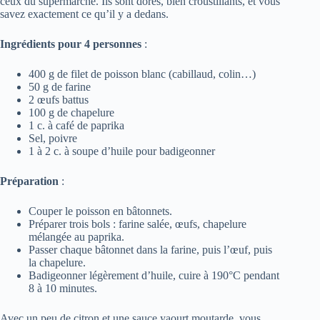
ceux du supermarché. Ils sont dorés, bien croustillants, et vous
savez exactement ce qu’il y a dedans.
Ingrédients pour 4 personnes
:
400 g de filet de poisson blanc (cabillaud, colin…)
50 g de farine
2 œufs battus
100 g de chapelure
1 c. à café de paprika
Sel, poivre
1 à 2 c. à soupe d’huile pour badigeonner
Préparation
:
Couper le poisson en bâtonnets.
Préparer trois bols : farine salée, œufs, chapelure
mélangée au paprika.
Passer chaque bâtonnet dans la farine, puis l’œuf, puis
la chapelure.
Badigeonner légèrement d’huile, cuire à 190°C pendant
8 à 10 minutes.
Avec un peu de citron et une sauce yaourt moutarde, vous